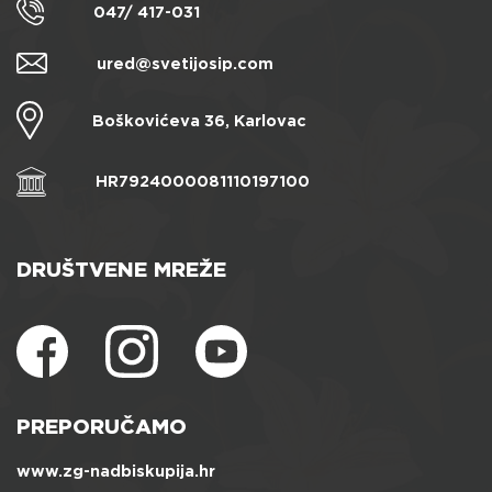
047/ 417-031
ured@svetijosip.com
Boškovićeva 36, Karlovac
HR7924000081110197100
DRUŠTVENE MREŽE
PREPORUČAMO
www.zg-nadbiskupija.hr