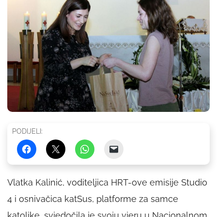
PODIJELI:
Vlatka Kalinić, voditeljica HRT-ove emisije Studio
4 i osnivačica katSus, platforme za samce
katolike, svjedočila je svoju vjeru u Nacionalnom