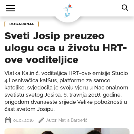
DOGAĐANJA
Sveti Josip preuzeo
ulogu oca u životu HRT-
ove voditeljice
Vlatka Kalinić, voditeljica HRT-ove emisije Studio
4 i osnivačica katSus, platforme za samce
katolike, svjedočila je svoju vjeru u Nacionalnom
svetištu svetog Josipa, 6. travnja 2016. godine,
prigodom dvanaeste srijede Velike pobožnosti u
čast svetom Josipu.
06.04.2016
Autor: Matija Barberić