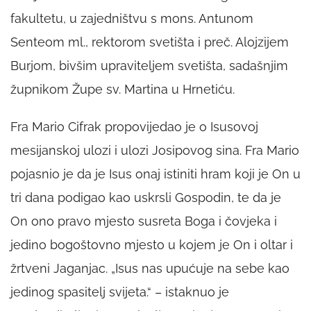
fakultetu, u zajedništvu s mons. Antunom
Senteom ml., rektorom svetišta i preč. Alojzijem
Burjom, bivšim upraviteljem svetišta, sadašnjim
župnikom Župe sv. Martina u Hrnetiću.
Fra Mario Cifrak propovijedao je o Isusovoj
mesijanskoj ulozi i ulozi Josipovog sina. Fra Mario
pojasnio je da je Isus onaj istiniti hram koji je On u
tri dana podigao kao uskrsli Gospodin, te da je
On ono pravo mjesto susreta Boga i čovjeka i
jedino bogoštovno mjesto u kojem je On i oltar i
žrtveni Jaganjac. „Isus nas upućuje na sebe kao
jedinog spasitelj svijeta.“ – istaknuo je