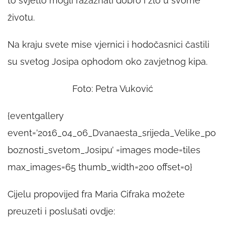
to svjetlo mogli razaznati dobro i zlo u svome
životu.
Na kraju svete mise vjernici i hodočasnici častili
su svetog Josipa ophodom oko zavjetnog kipa.
Foto: Petra Vuković
{eventgallery
event=’2016_04_06_Dvanaesta_srijeda_Velike_po
boznosti_svetom_Josipu’ =images mode=tiles
max_images=65 thumb_width=200 offset=0}
Cijelu propovijed fra Maria Cifraka možete
preuzeti i poslušati ovdje: