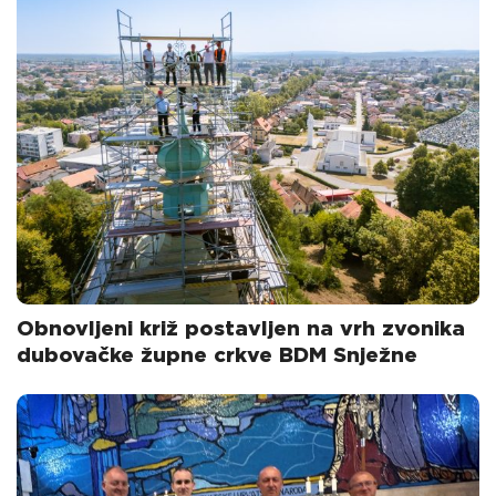
Obnovljeni križ postavljen na vrh zvonika
dubovačke župne crkve BDM Snježne