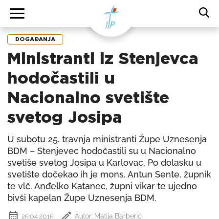
DOGAĐANJA
Ministranti iz Stenjevca
hodočastili u
Nacionalno svetište
svetog Josipa
U subotu 25. travnja ministranti Župe Uznesenja
BDM – Stenjevec hodočastili su u Nacionalno
svetiše svetog Josipa u Karlovac. Po dolasku u
svetište dočekao ih je mons. Antun Sente, župnik
te vlč. Anđelko Katanec, župni vikar te ujedno
bivši kapelan Župe Uznesenja BDM.
25.04.2015
Autor: Matija Barberić