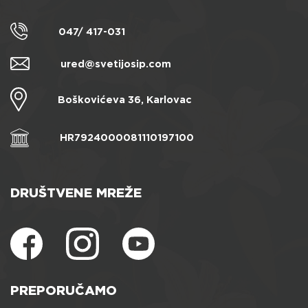
047/ 417-031
ured@svetijosip.com
Boškovićeva 36, Karlovac
HR7924000081110197100
DRUŠTVENE MREŽE
PREPORUČAMO