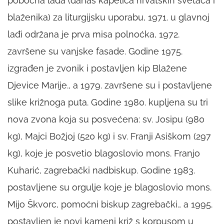
pobočna lađa (danas kapelica hrvatskih svetaca i
blaženika) za liturgijsku uporabu, 1971. u glavnoj
lađi održana je prva misa polnoćka, 1972.
završene su vanjske fasade. Godine 1975.
izgrađen je zvonik i postavljen kip Blažene
Djevice Marije., a 1979. završene su i postavljene
slike križnoga puta. Godine 1980. kupljena su tri
nova zvona koja su posvećena: sv. Josipu (980
kg), Majci Božjoj (520 kg) i sv. Franji Asiškom (297
kg), koje je posvetio blagoslovio mons. Franjo
Kuharić, zagrebački nadbiskup. Godine 1983.
postavljene su orgulje koje je blagoslovio mons.
Mijo Škvorc, pomoćni biskup zagrebački., a 1995.
postavljen je novi kameni križ s korpusom u