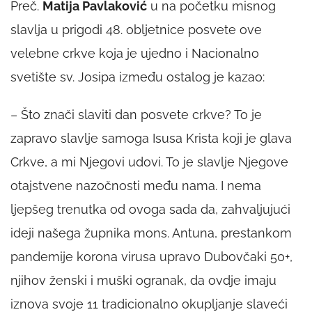
Preč.
Matija Pavlaković
u na početku misnog
slavlja u prigodi 48. obljetnice posvete ove
velebne crkve koja je ujedno i Nacionalno
svetište sv. Josipa između ostalog je kazao:
– Što znači slaviti dan posvete crkve? To je
zapravo slavlje samoga Isusa Krista koji je glava
Crkve, a mi Njegovi udovi. To je slavlje Njegove
otajstvene nazočnosti među nama. I nema
ljepšeg trenutka od ovoga sada da, zahvaljujući
ideji našega župnika mons. Antuna, prestankom
pandemije korona virusa upravo Dubovčaki 50+,
njihov ženski i muški ogranak, da ovdje imaju
iznova svoje 11 tradicionalno okupljanje slaveći