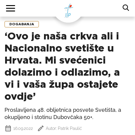
DOGAĐANJA
‘Ovo je naša crkva ali i
Nacionalno svetište u
Hrvata. Mi svećenici
dolazimo i odlazimo, a
vi i vaša župa ostajete
ovdje’
Proslavljena 48. obljetnica posvete Svetišta, a
okupljeno i stotinu Dubovčaka 50+.
16.09.2022
Autor: Patrik Paulić