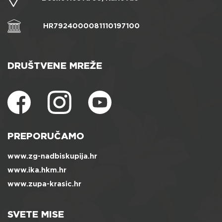
HR7924000081110197100
DRUŠTVENE MREŽE
PREPORUČAMO
www.zg-nadbiskupija.hr
www.ika.hkm.hr
www.zupa-krasic.hr
SVETE MISE