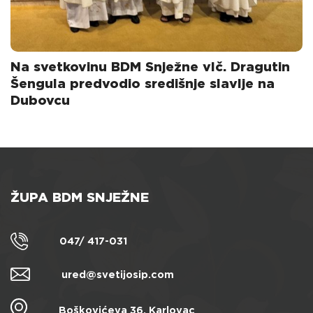
Na svetkovinu BDM Snježne vlč. Dragutin
Šengula predvodio središnje slavlje na
Dubovcu
ŽUPA BDM SNJEŽNE
047/ 417-031
ured@svetijosip.com
Boškovićeva 36, Karlovac