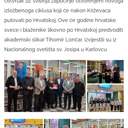
četvrtak 22. svibnja započinje otvorenjem novoga
izložbenoga ciklusa koji će nakon Križevaca
putovati po Hrvatskoj. Ove će godine hrvatske
svece i blaženike likovno po Hrvatskoj predvoditi
akademski slikar Tihomir Lončar, izvijestili su iz
Nacionalnog svetišta sv. Josipa u Karlovcu.