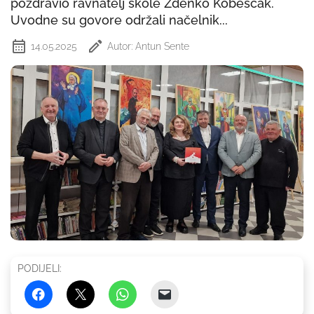
pozdravio ravnatelj škole Zdenko Kobeščak.
Uvodne su govore održali načelnik...
14.05.2025
Autor: Antun Sente
PODIJELI: