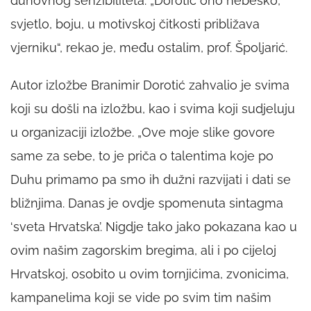
duhovnog senzibiliteta. „Dorotić ono nebesko,
svjetlo, boju, u motivskoj čitkosti približava
vjerniku“, rekao je, među ostalim, prof. Špoljarić.
Autor izložbe Branimir Dorotić zahvalio je svima
koji su došli na izložbu, kao i svima koji sudjeluju
u organizaciji izložbe. „Ove moje slike govore
same za sebe, to je priča o talentima koje po
Duhu primamo pa smo ih dužni razvijati i dati se
bližnjima. Danas je ovdje spomenuta sintagma
‘sveta Hrvatska’. Nigdje tako jako pokazana kao u
ovim našim zagorskim bregima, ali i po cijeloj
Hrvatskoj, osobito u ovim tornjićima, zvonicima,
kampanelima koji se vide po svim tim našim