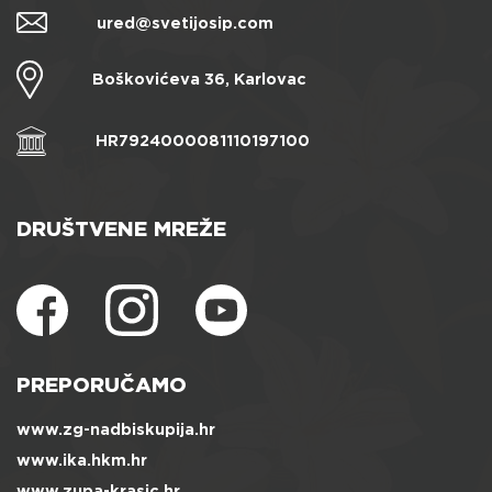
ured@svetijosip.com
Boškovićeva 36, Karlovac
HR7924000081110197100
DRUŠTVENE MREŽE
PREPORUČAMO
www.zg-nadbiskupija.hr
www.ika.hkm.hr
www.zupa-krasic.hr