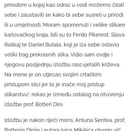
prirodom u kojoj kao odraz u vodi možemo čitati
sebe i zaustaviti se kako bi sebe susreli u prirodi
ili u umjetnosti. Moram spomenuti i velike slikare
karlovačkog kraja, bili su to Ferdo Pikerest, Slava
Raškaj te Daniel Butala, koji je iza sebe ostavio
veliki trag prekrasnih slika. Vidio sam ovdje i
njegovu posljednju izložbu rascvjetalih križeva.
Na mene je on utjecao svojim crtačkim
pristupom slici jer to je inače moj pristup
slikarstvu“
, rekao je između ostalog na otvorenju
izložbe prof. Botteri Dini.
Izložbu je nakon riječi mons. Antuna Sentea, prof.
Botterija Dinija i autora Ivice Mikišića otvorio vlč.