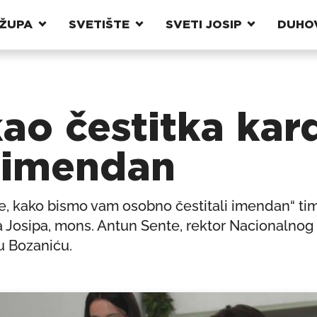
ŽUPA
SVETIŠTE
SVETI JOSIP
DUHO
ao čestitka kar
 imendan
je, kako bismo vam osobno čestitali imendan“ ti
 Josipa, mons. Antun Sente, rektor Nacionalnog 
u Bozaniću.