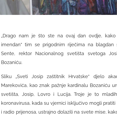
„Drago nam je što ste na ovaj dan ovdje, kako
imendan
“ tim se prigodnim riječima na blagdan
Sente, rektor Nacionalnog svetišta svetoga Jos
Bozaniću.
Sliku „Sveti Josip zaštitnik Hrvatske“ djelo ak
Marekovića, kao znak pažnje kardinalu Bozaniću uru
svetišta, Josip, Lovro i Lucija. Troje je to mlad
koronavirusa, kada su vjernici isključivo mogli pratit
i radio prijenosa, ustrajno dolazili na svete mise, k