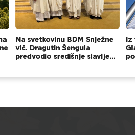
na
Na svetkovinu BDM Snježne
Iz
pne
vlč. Dragutin Šengula
Gl
predvodio središnje slavlje
po
na Dubovcu
pa