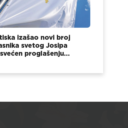
 tiska izašao novi broj
asnika svetog Josipa
svećen proglašenju
pinske manje bazilike