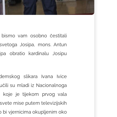
 bismo vam osobno čestitali
 svetoga Josipa, mons. Antun
ipa obratio kardinalu Josipu
ademskog slikara Ivana Ivice
čili su mladi iz Nacionalnoga
ih koje je tijekom prvog vala
i svete mise putem televizijskih
ako bi vjernicima okupljenim oko