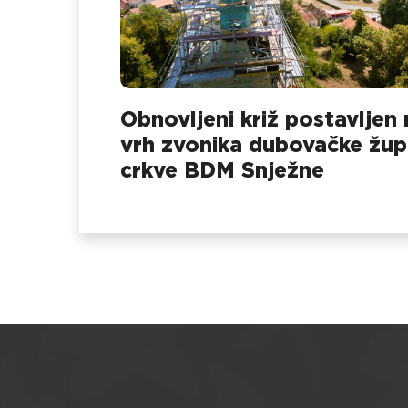
Obnovljeni križ postavljen 
vrh zvonika dubovačke žu
crkve BDM Snježne