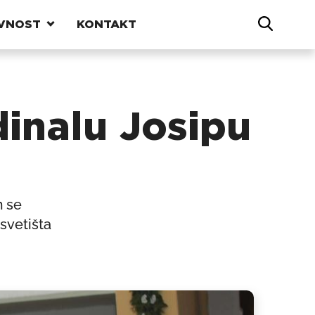
VNOST
KONTAKT
dinalu Josipu
m se
svetišta