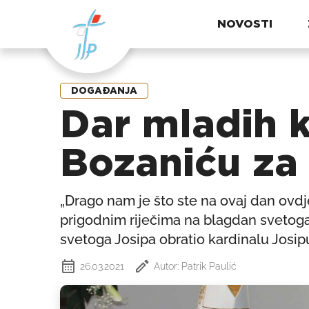
NOVOSTI
DOGAĐANJA
Dar mladih k
Bozaniću za
„Drago nam je što ste na ovaj dan ovd
prigodnim riječima na blagdan svetoga
svetoga Josipa obratio kardinalu Josip
26.03.2021
Autor: Patrik Paulić