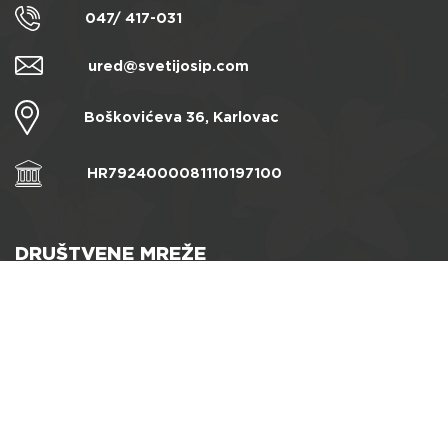
047/ 417-031
ured@svetijosip.com
Boškovićeva 36, Karlovac
HR7924000081110197100
DRUŠTVENE MREŽE
PREPORUČAMO
www.zg-nadbiskupija.hr