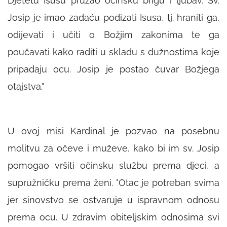
Djetetu Isusu pružao očinsku brigu i ljubav. Sv.
Josip je imao zadaću podizati Isusa, tj. hraniti ga,
odijevati i učiti o Božjim zakonima te ga
poučavati kako raditi u skladu s dužnostima koje
pripadaju ocu. Josip je postao čuvar Božjega
otajstva."
U ovoj misi Kardinal je pozvao na posebnu
molitvu za očeve i muževe, kako bi im sv. Josip
pomogao vršiti očinsku službu prema djeci, a
supružničku prema ženi.
"Otac je potreban svima
jer sinovstvo se ostvaruje u ispravnom odnosu
prema ocu. U zdravim obiteljskim odnosima svi