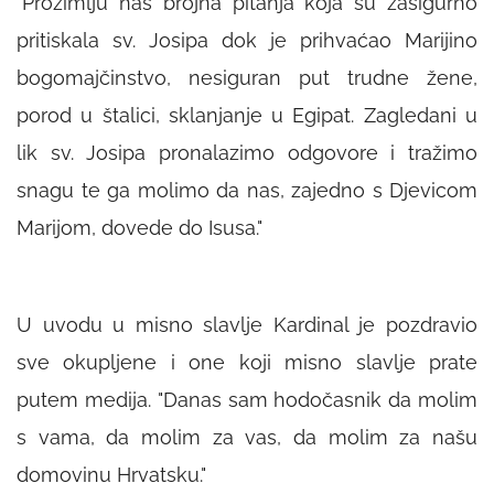
"Prožimlju nas brojna pitanja koja su zasigurno
pritiskala sv. Josipa dok je prihvaćao Marijino
bogomajčinstvo, nesiguran put trudne žene,
porod u štalici, sklanjanje u Egipat. Zagledani u
lik sv. Josipa pronalazimo odgovore i tražimo
snagu te ga molimo da nas, zajedno s Djevicom
Marijom, dovede do Isusa."
U uvodu u misno slavlje Kardinal je pozdravio
sve okupljene i one koji misno slavlje prate
putem medija.
"Danas sam hodočasnik da molim
s vama, da molim za vas, da molim za našu
domovinu Hrvatsku."