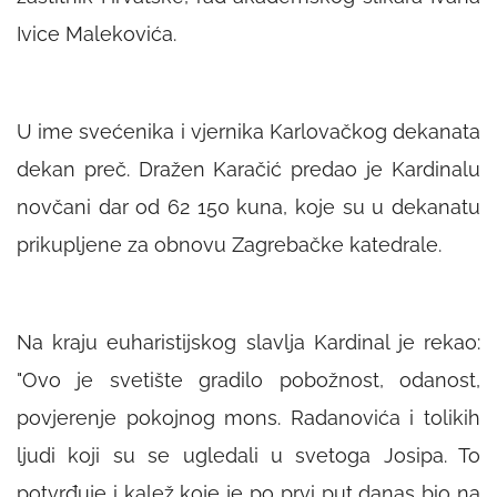
Ivice Malekovića.
U ime svećenika i vjernika Karlovačkog dekanata
dekan preč. Dražen Karačić predao je Kardinalu
novčani dar od 62 150 kuna, koje su u dekanatu
prikupljene za obnovu Zagrebačke katedrale.
Na kraju euharistijskog slavlja Kardinal je rekao:
"Ovo je svetište gradilo pobožnost, odanost,
povjerenje pokojnog mons. Radanovića i tolikih
ljudi koji su se ugledali u svetoga Josipa. To
potvrđuje i kalež koje je po prvi put danas bio na