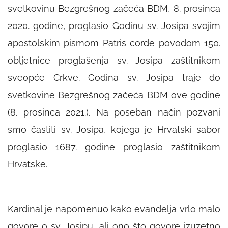
svetkovinu Bezgrešnog začeća BDM, 8. prosinca
2020. godine, proglasio Godinu sv. Josipa svojim
apostolskim pismom Patris corde povodom 150.
obljetnice proglašenja sv. Josipa zaštitnikom
sveopće Crkve. Godina sv. Josipa traje do
svetkovine Bezgrešnog začeća BDM ove godine
(8. prosinca 2021.). Na poseban način pozvani
smo častiti sv. Josipa, kojega je Hrvatski sabor
proglasio 1687. godine proglasio zaštitnikom
Hrvatske.
Kardinal je napomenuo kako evanđelja vrlo malo
govore o sv. Josipu, ali ono što govore izuzetno