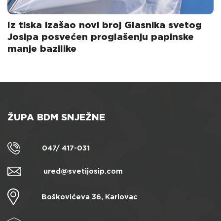
Iz tiska izašao novi broj Glasnika svetog
Josipa posvećen proglašenju papinske
manje bazilike
ŽUPA BDM SNJEŽNE
047/ 417-031
ured@svetijosip.com
Boškovićeva 36, Karlovac