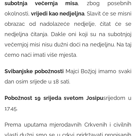
subotnja večernja misa
, zbog posebnih
okolnosti,
vrijedi kao nedjeljna
. Slavit će se misni
obrazac od nadolazeće nedjelje, čitat će se
nedjeljna čitanja. Dakle oni koji su na subotnjoj
večernjoj misi nisu dužni doći na nedjeljnu. Na taj
ćemo naći imati više mjesta.
Svibanjske pobožnosti
Majci Božjoj imamo svaki
dan osim srijede u 18 sati.
Pobožnost 19 srijeda svetom Josipu
srijedom u
17.45.
Prema uputama mjerodavnih Crkvenih i civilnih
vlasti dužni smo se u crkvi pridržavati propisanih