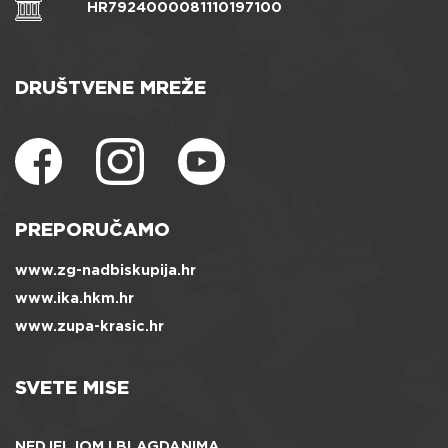
HR7924000081110197100
DRUŠTVENE MREŽE
PREPORUČAMO
www.zg-nadbiskupija.hr
www.ika.hkm.hr
www.zupa-krasic.hr
SVETE MISE
NEDJELJOM I BLAGDANIMA