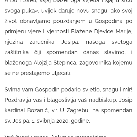
A Duh Sveti, »sjaj blaženoga svjetla i sjaj u srcu
svoga puka«, uvijek daruje novu snagu, ako svoj
život obnavljamo pouzdanjem u Gospodina po
primjeru vjere i vjernosti Blažene Djevice Marije,
njezina zaručnika Josipa, našega svetoga
zaštitnika čiji spomendan danas slavimo, i
blaženoga Alojzija Stepinca, zagovornika kojemu
se ne prestajemo utjecati.
Svima vam Gospodin podario svjetlo, snagu i mir!
Pozdravlja vas i blagoslivlja vaš nadbiskup, Josip
kardinal Bozanić, v.r. U Zagrebu, na spomendan
sv. Josipa, 1. svibnja 2020. godine.