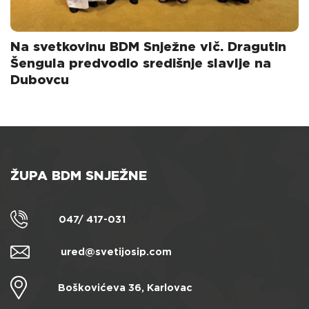
Na svetkovinu BDM Snježne vlč. Dragutin
Šengula predvodio središnje slavlje na
Dubovcu
ŽUPA BDM SNJEŽNE
047/ 417-031
ured@svetijosip.com
Boškovićeva 36, Karlovac