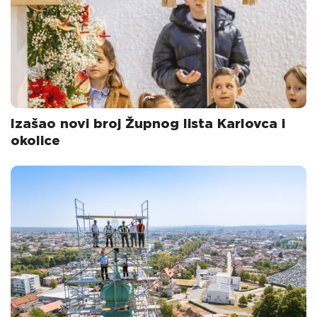
Izašao novi broj Župnog lista Karlovca i
okolice