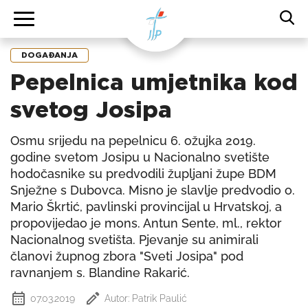
DOGAĐANJA
Pepelnica umjetnika kod
svetog Josipa
Osmu srijedu na pepelnicu 6. ožujka 2019.
godine svetom Josipu u Nacionalno svetište
hodočasnike su predvodili župljani župe BDM
Snježne s Dubovca. Misno je slavlje predvodio o.
Mario Škrtić, pavlinski provincijal u Hrvatskoj, a
propovijedao je mons. Antun Sente, ml., rektor
Nacionalnog svetišta. Pjevanje su animirali
članovi župnog zbora "Sveti Josipa" pod
ravnanjem s. Blandine Rakarić.
07.03.2019
Autor: Patrik Paulić