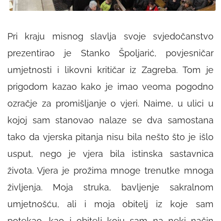
Pri kraju misnog slavlja svoje svjedočanstvo
prezentirao je Stanko Špoljarić, povjesničar
umjetnosti i likovni kritičar iz Zagreba. Tom je
prigodom kazao kako je imao veoma pogodno
ozračje za promišljanje o vjeri. Naime, u ulici u
kojoj sam stanovao nalaze se dva samostana
tako da vjerska pitanja nisu bila nešto što je išlo
usput, nego je vjera bila istinska sastavnica
života. Vjera je prožima mnoge trenutke mnoga
življenja. Moja struka, bavljenje sakralnom
umjetnošću, ali i moja obitelj iz koje sam
potekao, kao i obitelj koju sam na neki način