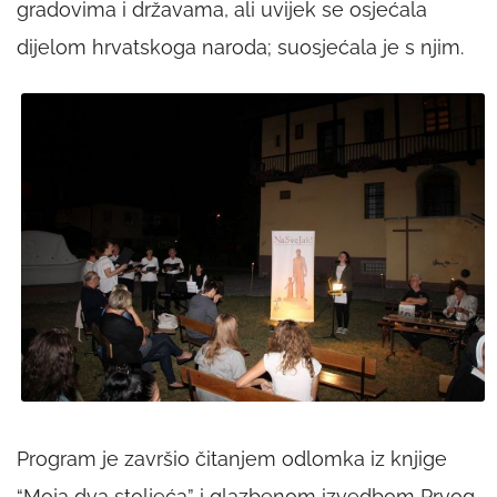
gradovima i državama, ali uvijek se osjećala
dijelom hrvatskoga naroda; suosjećala je s njim.
Program je završio čitanjem odlomka iz knjige
“Moja dva stoljeća” i glazbenom izvedbom Prvog