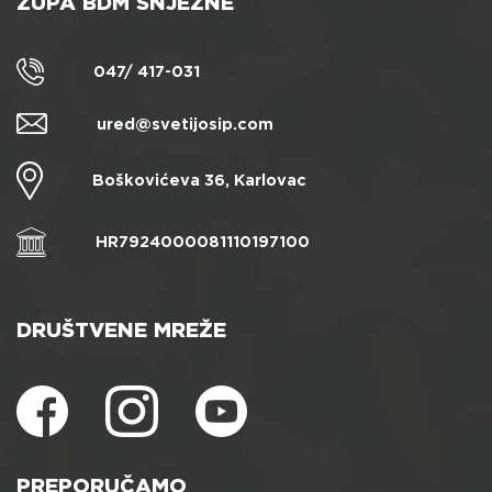
ŽUPA BDM SNJEŽNE
047/ 417-031
ured@svetijosip.com
Boškovićeva 36, Karlovac
HR7924000081110197100
DRUŠTVENE MREŽE
PREPORUČAMO