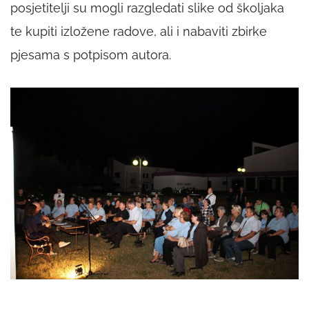
posjetitelji su mogli razgledati slike od školjaka
te kupiti izložene radove, ali i nabaviti zbirke
pjesama s potpisom autora.