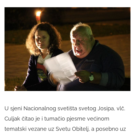
U sjeni Nacionalnog svetišta svetog Josipa, vlč.
Culjak čitao je i tumačio pjesme većinom
tematski vezane uz Svetu Obitelj, a posebno uz