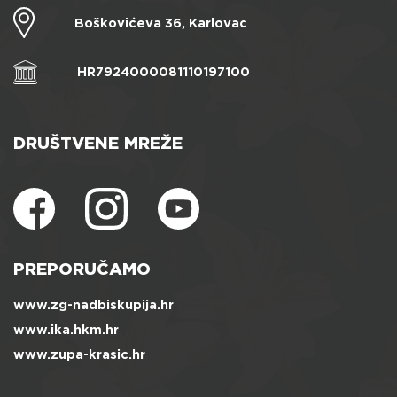
Boškovićeva 36, Karlovac
HR7924000081110197100
DRUŠTVENE MREŽE
PREPORUČAMO
www.zg-nadbiskupija.hr
www.ika.hkm.hr
www.zupa-krasic.hr