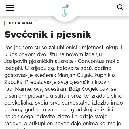
DOGAĐANJA
Svećenik i pjesnik
Još jednom su se zaljubljenici umjetnosti okupili
u Josipovom dvorištu na novom izdanju
Josipovih pjesničkih susreta - Conventus melici
Iosephi. U srijedu 29. kolovoza 2018. godine
gostovao je svećenik Marijan Culjak, župnik iz
Zaboka. Predstavio je svoj pjesnički i likovni
rad. Naime, ovaj svestrani Božji čovjek bavi se
pisanjem pjesama u stihu i prozi te izrađuje slike
od školjaka. Svoju prvu samostalnu izložbu imao
je 2005. godine u zabočkoj gradskoj knjižnici
nakon čega redovito izlaže i prodaje svoje
radove, a prikupljen novac daje onima kojima je