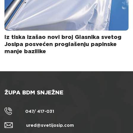
Iz tiska izašao novi broj Glasnika svetog
Josipa posvećen proglašenju papinske
manje bazilike
ŽUPA BDM SNJEŽNE
047/ 417-031
ured@svetijosip.com