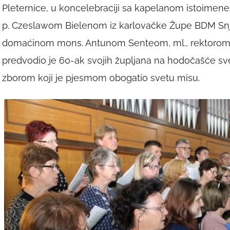
Pleternice, u koncelebraciji sa kapelanom istoimen
p. Czeslawom Bielenom iz karlovačke Župe BDM S
domaćinom mons. Antunom Senteom, ml., rektorom S
predvodio je 60-ak svojih župljana na hodočašće s
zborom koji je pjesmom obogatio svetu misu.