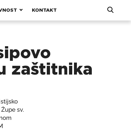
VNOST
KONTAKT
sipovo
u zaštitnika
stijsko
 Župe sv.
lanom
DM