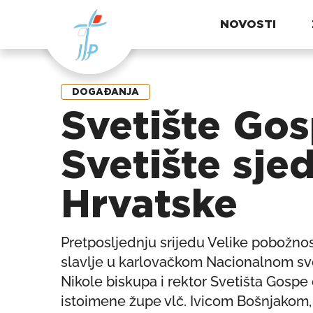
NOVOSTI
DOGAĐANJA
Svetište Gos
Svetište sjed
Hrvatske
Pretposljednju srijedu Velike pobožnost
slavlje u karlovačkom Nacionalnom svet
Nikole biskupa i rektor Svetišta Gospe
istoimene župe vlč. Ivicom Bošnjakom