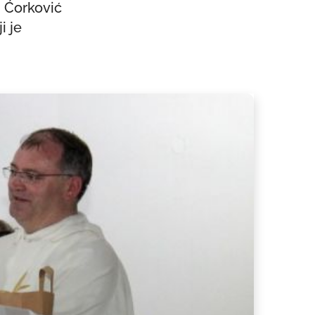
 Ćorković
i je