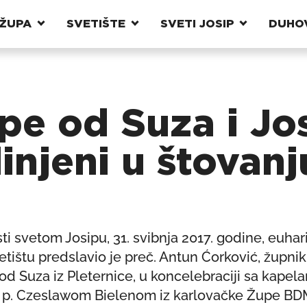
ŽUPA
SVETIŠTE
SVETI JOSIP
DUHO
pe od Suza i Jo
injeni u štovanj
i svetom Josipu, 31. svibnja 2017. godine, euhari
ištu predslavio je preč. Antun Ćorković, župnik
 od Suza iz Pleternice, u koncelebraciji sa kape
, p. Czeslawom Bielenom iz karlovačke Župe B