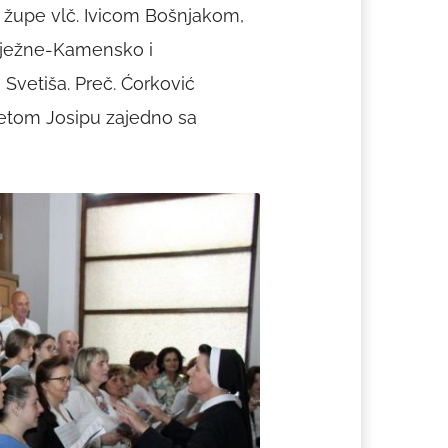
e župe vlč. Ivicom Bošnjakom,
nježne-Kamensko i
vetiša. Preč. Ćorković
vetom Josipu zajedno sa