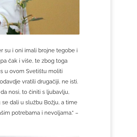
er su i oni imali brojne tegobe i
pa čak i više, te zbog toga
as u ovom Svetištu moliti
vdje vratili drugačiji, ne isti.
 nosi, to činiti s ljubavlju,
 se dali u službu Božju, a time
ašim potrebama i nevoljama.“ –