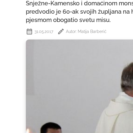
Snježne-Kamensko i domaćinom mons. 
predvodio je 60-ak svojih župljana na
pjesmom obogatio svetu misu.
31.05.2017
Autor: Matija Barberić