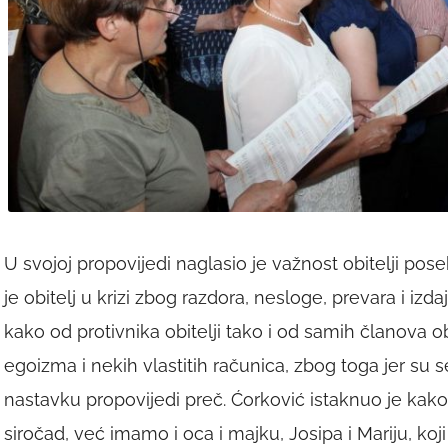
U svojoj propovijedi naglasio je važnost obitelji po
je obitelj u krizi zbog razdora, nesloge, prevara i izd
kako od protivnika obitelji tako i od samih članova ob
egoizma i nekih vlastitih računica, zbog toga jer su s
nastavku propovijedi preč. Ćorković istaknuo je kako
siročad, već imamo i oca i majku, Josipa i Mariju, koji