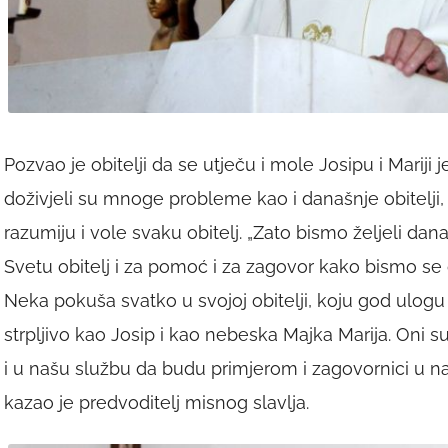
Pozvao je obitelji da se utječu i mole Josipu i Mariji j
doživjeli su mnoge probleme kao i današnje obitelji, 
razumiju i vole svaku obitelj. „Zato bismo željeli dan
Svetu obitelj i za pomoć i za zagovor kako bismo se oda
Neka pokuša svatko u svojoj obitelji, koju god ulogu da
strpljivo kao Josip i kao nebeska Majka Marija. Oni su
i u našu službu da budu primjerom i zagovornici u n
kazao je predvoditelj misnog slavlja.