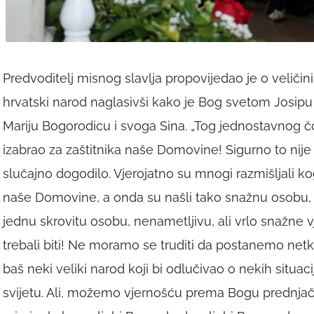
Predvoditelj misnog slavlja propovijedao je o veličin
hrvatski narod naglasivši kako je Bog svetom Josipu 
Mariju Bogorodicu i svoga Sina. „Tog jednostavnog čo
izabrao za zaštitnika naše Domovine! Sigurno to nije 
slučajno dogodilo. Vjerojatno su mnogi razmišljali kog
naše Domovine, a onda su našli tako snažnu osobu,
jednu skrovitu osobu, nenametljivu, ali vrlo snažne v
trebali biti! Ne moramo se truditi da postanemo netk
baš neki veliki narod koji bi odlučivao o nekih situaci
svijetu. Ali, možemo vjernošću prema Bogu prednjačit