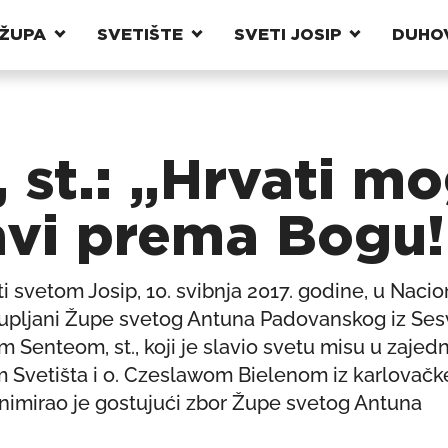
ŽUPA
SVETIŠTE
SVETI JOSIP
DUHO
 st.: „Hrvati mog
avi prema Bogu!
 svetom Josip, 10. svibnja 2017. godine, u Naci
 župljani Župe svetog Antuna Padovanskog iz Ses
Senteom, st., koji je slavio svetu misu u zajedn
 Svetišta i o. Czeslawom Bielenom iz karlovač
imirao je gostujući zbor Župe svetog Antuna