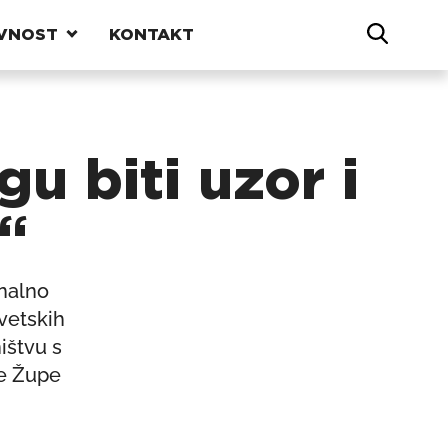
VNOST
KONTAKT
u biti uzor i
“
onalno
vetskih
ištvu s
ke Župe