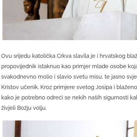
Ovu srijedu katolička Crkva slavila je i hrvatskog bl
propovijednik istaknuo kao primjer mlade osobe koja j
svakodnevno molio i slavio svetu misu, te jasno svje
Kristov učenik. Kroz primjere svetog Josipa i blažen
kako je potrebno odreći se nekih naših sigurnosti kak
živjeli Božju volju.