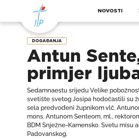
NOVOSTI
DOGAĐANJA
Antun Sente,
primjer ljub
Sedamnaestu srijedu Velike pobožnosti
svetište svetog Josipa hodočastili su
sela predvođeni župnikom vlč. Antunom 
mons. Antunom Senteom, ml., rektorom
BDM Snježne-Kamensko. Svetu misu an
Padovanskog.