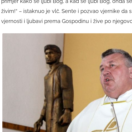
primjer kako se ljubi Bog, a kad se ljubi Bog, onda se l
živim!“ – istaknuo je vlč. Sente i pozvao vjernike da 
vjernosti i ljubavi prema Gospodinu i žive po njego