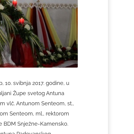
 10. svibnja 2017. godine, u
pljani Župe svetog Antuna
m vlč. Antunom Senteom, st.,
unom Senteom, ml., rektorom
upe BDM Snježne-Kamensko.
 Antuna Padovanskog.