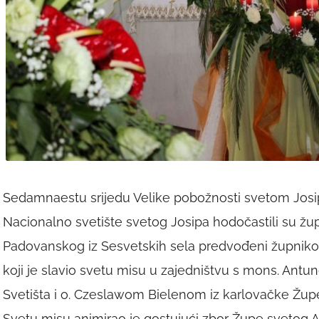
Sedamnaestu srijedu Velike pobožnosti svetom Josip,
Nacionalno svetište svetog Josipa hodočastili su žu
Padovanskog iz Sesvetskih sela predvođeni župniko
koji je slavio svetu misu u zajedništvu s mons. Ant
Svetišta i o. Czeslawom Bielenom iz karlovačke Ž
Svetu misu animirao je gostujući zbor Župe svetog