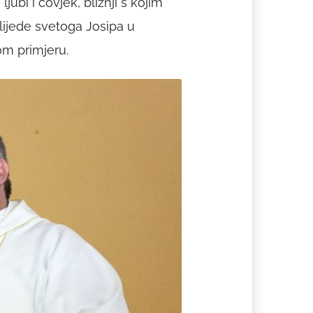
jubi i čovjek, bližnji s kojim
slijede svetoga Josipa u
vom primjeru.