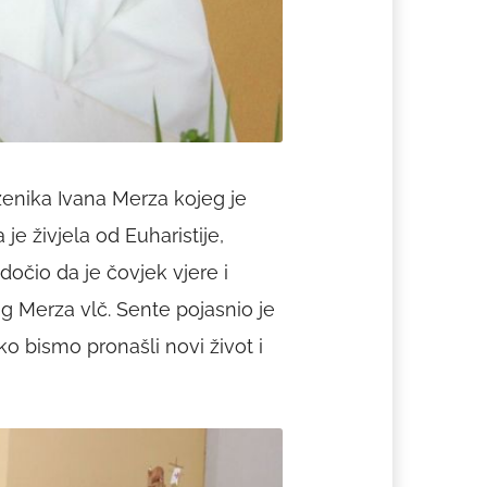
aženika Ivana Merza kojeg je
e živjela od Euharistije,
dočio da je čovjek vjere i
og Merza vlč. Sente pojasnio je
o bismo pronašli novi život i