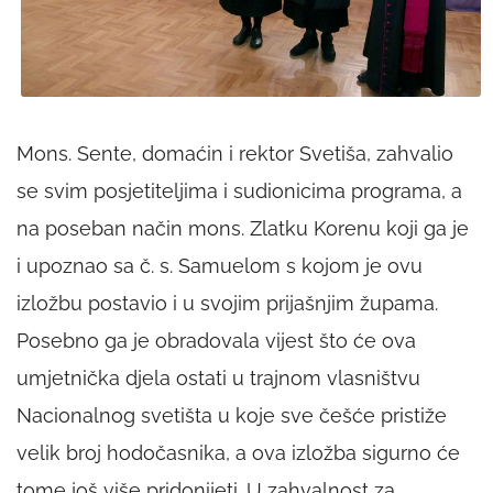
Mons. Sente, domaćin i rektor Svetiša, zahvalio
se svim posjetiteljima i sudionicima programa, a
na poseban način mons. Zlatku Korenu koji ga je
i upoznao sa č. s. Samuelom s kojom je ovu
izložbu postavio i u svojim prijašnjim župama.
Posebno ga je obradovala vijest što će ova
umjetnička djela ostati u trajnom vlasništvu
Nacionalnog svetišta u koje sve češće pristiže
velik broj hodočasnika, a ova izložba sigurno će
tome još više pridonijeti. U zahvalnost za