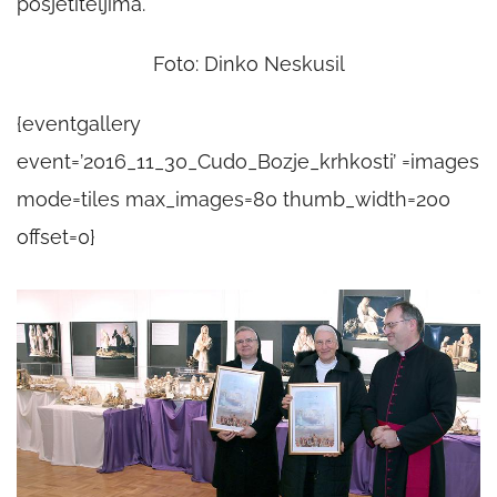
posjetiteljima.
Foto: Dinko Neskusil
{eventgallery
event=’2016_11_30_Cudo_Bozje_krhkosti’ =images
mode=tiles max_images=80 thumb_width=200
offset=0}