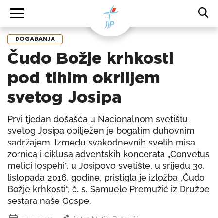
DOGAĐANJA
Čudo Božje krhkosti
pod tihim okriljem
svetog Josipa
Prvi tjedan došašća u Nacionalnom svetištu
svetog Josipa obilježen je bogatim duhovnim
sadržajem. Između svakodnevnih svetih misa
zornica i ciklusa adventskih koncerata „Convetus
melici Iospehi“, u Josipovo svetište, u srijedu 30.
listopada 2016. godine, pristigla je izložba „Čudo
Božje krhkosti“, č. s. Samuele Premužić iz Družbe
sestara naše Gospe.