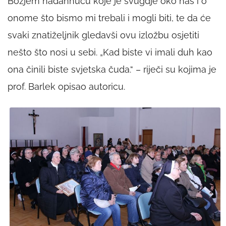
Božjem nadahnuću koje je svugdje oko nas i o
onome što bismo mi trebali i mogli biti, te da će
svaki znatiželjnik gledavši ovu izložbu osjetiti
nešto što nosi u sebi. „Kad biste vi imali duh kao
ona činili biste svjetska čuda.“ – riječi su kojima je
prof. Barlek opisao autoricu.