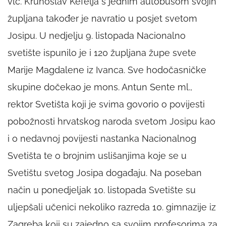
vlč. Krunoslav Kefelja s jednim autobusom svojih
župljana također je navratio u posjet svetom
Josipu. U nedjelju 9. listopada Nacionalno
svetište ispunilo je i 120 župljana župe svete
Marije Magdalene iz Ivanca. Sve hodočasničke
skupine dočekao je mons. Antun Sente ml.,
rektor Svetišta koji je svima govorio o povijesti
pobožnosti hrvatskog naroda svetom Josipu kao
i o nedavnoj povijesti nastanka Nacionalnog
Svetišta te o brojnim uslišanjima koje se u
Svetištu svetog Josipa događaju. Na poseban
način u ponedjeljak 10. listopada Svetište su
uljepšali učenici nekoliko razreda 10. gimnazije iz
Zagreba koji su zajedno sa svojim profesorima za