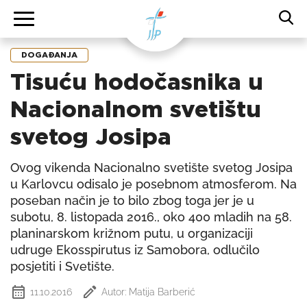
DOGAĐANJA
Tisuću hodočasnika u
Nacionalnom svetištu
svetog Josipa
Ovog vikenda Nacionalno svetište svetog Josipa
u Karlovcu odisalo je posebnom atmosferom. Na
poseban način je to bilo zbog toga jer je u
subotu, 8. listopada 2016., oko 400 mladih na 58.
planinarskom križnom putu, u organizaciji
udruge Ekosspirutus iz Samobora, odlučilo
posjetiti i Svetište.
11.10.2016
Autor: Matija Barberić