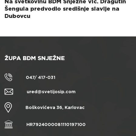
Na svetkovinu BDM Snježne vlč. Dragutin
Šengula predvodio središnje slavlje na
Dubovcu
ŽUPA BDM SNJEŽNE
047/ 417-031
ured@svetijosip.com
Boškovićeva 36, Karlovac
HR7924000081110197100