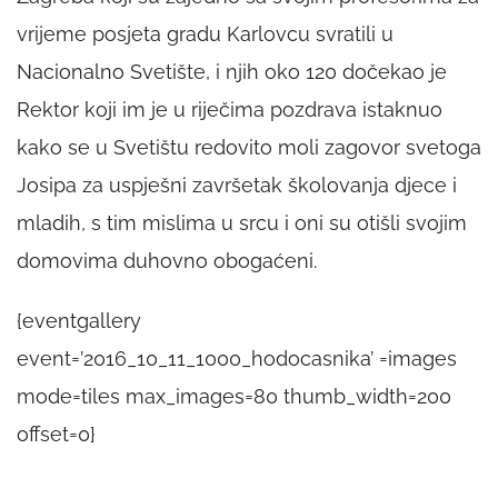
vrijeme posjeta gradu Karlovcu svratili u
Nacionalno Svetište, i njih oko 120 dočekao je
Rektor koji im je u riječima pozdrava istaknuo
kako se u Svetištu redovito moli zagovor svetoga
Josipa za uspješni završetak školovanja djece i
mladih, s tim mislima u srcu i oni su otišli svojim
domovima duhovno obogaćeni.
{eventgallery
event=’2016_10_11_1000_hodocasnika’ =images
mode=tiles max_images=80 thumb_width=200
offset=0}