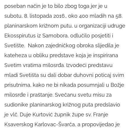
poseban način je to bilo zbog toga jer je u
subotu, 8. listopada 2016., oko 400 mladih na 58.
planinarskom križnom putu, u organizaciji udruge
Ekosspirutus iz Samobora, odlučilo posjetiti i
Svetište. Nakon zajedničkog obroka slijedila je
kateheza u obliku predstave koja je inspirirana
Svetim vratima milosrđa. Izvodeći predstavu
mladi Svetišta su dali dobar duhovni poticaj svim
prisutnima, kako ne bi nikada posumnjali u Božje
milosrđe i praštanje. Svečanu svetu misu za
sudionike planinarskog križnog puta predslavio
je vlč. Duje Kurtović župnik župe sv. Franje
Ksaverskog Karlovac-Švarča, a propovijedao je