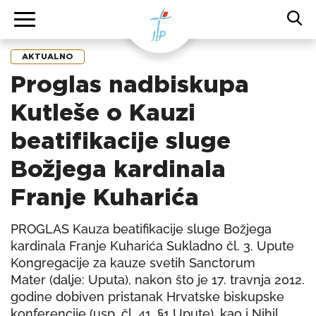
AKTUALNO
Proglas nadbiskupa
Kutleše o Kauzi
beatifikacije sluge
Božjega kardinala
Franje Kuharića
PROGLAS Kauza beatifikacije sluge Božjega
kardinala Franje Kuharića Sukladno čl. 3. Upute
Kongregacije za kauze svetih Sanctorum
Mater (dalje: Uputa), nakon što je 17. travnja 2012.
godine dobiven pristanak Hrvatske biskupske
konferencije (usp. čl. 41, §1 Upute), kao i Nihil