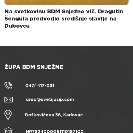
Na svetkovinu BDM Snježne vlč. Dragutin
Šengula predvodio središnje slavlje na
Dubovcu
ŽUPA BDM SNJEŽNE
047/ 417-031
ured@svetijosip.com
Boškovićeva 36, Karlovac
HR7924000081110197100