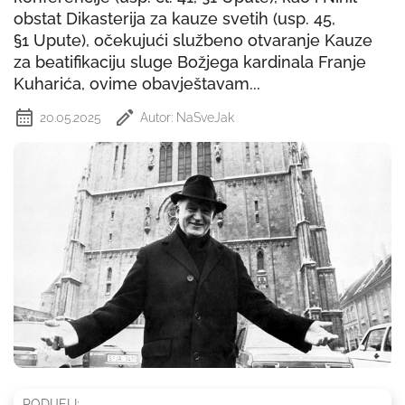
obstat Dikasterija za kauze svetih (usp. 45,
§1 Upute), očekujući službeno otvaranje Kauze
za beatifikaciju sluge Božjega kardinala Franje
Kuharića, ovime obavještavam...
20.05.2025
Autor: NaSveJak
PODIJELI: