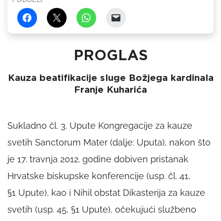
PROGLAS
Kauza beatifikacije sluge Božjega kardinala
Franje Kuharića
Sukladno čl. 3. Upute Kongregacije za kauze
svetih
Sanctorum Mater
(dalje:
Uputa
), nakon što
je 17. travnja 2012. godine dobiven pristanak
Hrvatske biskupske konferencije (usp. čl. 41,
§1
Upute
), kao i
Nihil obstat
Dikasterija za kauze
svetih (usp. 45, §1
Upute
), očekujući službeno