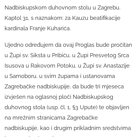
Nadbiskupskom duhovnom stolu u Zagrebu,
Kaptol 31, s naznakom: za Kauzu beatifikacije
kardinala Franje Kuharića.
Ujedno određujem da ovaj Proglas bude pročitan
u Župi sv. Siksta u Pribiću, u Župi Presvetog Srca
Isusova u Rakovom Potoku, u Župi sv. Anastazije
u Samoboru, u svim župama i ustanovama
Zagrebačke nadbiskupije, da bude tri mjeseca
izvješen na oglasnoj ploči Nadbiskupskog
duhovnog stola (usp. čl. 1, §3
Upute
) te objavljen
na mrežnim stranicama Zagrebačke
nadbiskupije, kao i drugim prikladnim sredstvima